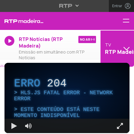
Entrar
RTP Notícias (RTP
NO AR
TV
Madeira)
RTP Madei
Emissão em simultâneo com RTP
Notícias
ERRO
204
HLS.JS FATAL ERROR - NETWORK
ERROR
ESTE CONTEÚDO ESTÁ NESTE
MOMENTO INDISPONÍVEL