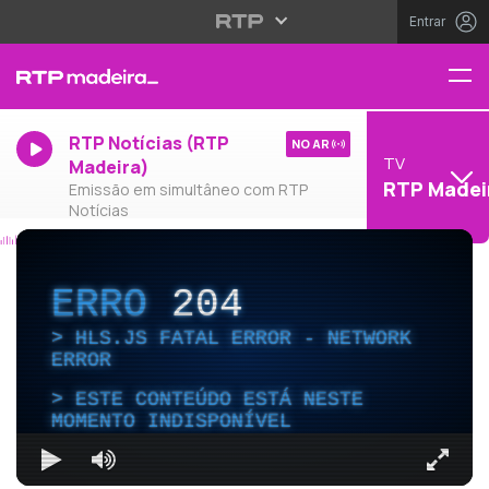
Entrar
RTP Notícias (RTP
NO AR
TV
Madeira)
RTP Madei
Emissão em simultâneo com RTP
Notícias
ERRO
204
HLS.JS FATAL ERROR - NETWORK
ERROR
ESTE CONTEÚDO ESTÁ NESTE
MOMENTO INDISPONÍVEL