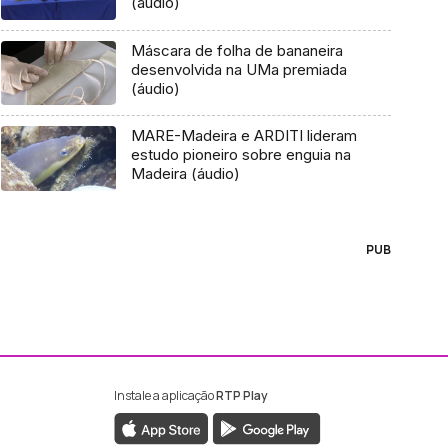
(áudio)
Máscara de folha de bananeira
desenvolvida na UMa premiada
(áudio)
MARE-Madeira e ARDITI lideram
estudo pioneiro sobre enguia na
Madeira (áudio)
PUB
Instale a aplicação
RTP Play
ebook da RTP Madeira
nstagram da RTP Madeira