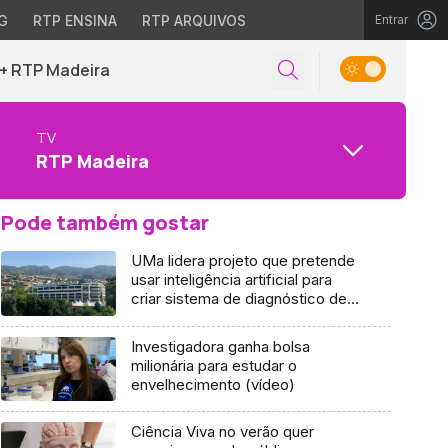
G
RTP ENSINA
RTP ARQUIVOS
Entrar
+ RTP Madeira
TV
RTP Madeira
Pode também gostar
UMa lidera projeto que pretende
usar inteligência artificial para
criar sistema de diagnóstico de
doenças (áudio)
Investigadora ganha bolsa
milionária para estudar o
envelhecimento (vídeo)
Ciência Viva no verão quer