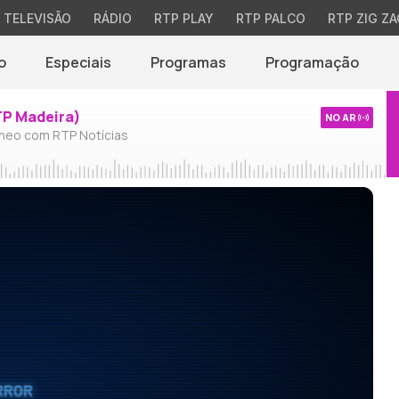
TELEVISÃO
RÁDIO
RTP PLAY
RTP PALCO
RTP ZIG ZA
o
Especiais
Programas
Programação
TP Madeira)
NO AR
neo com RTP Notícias
RROR