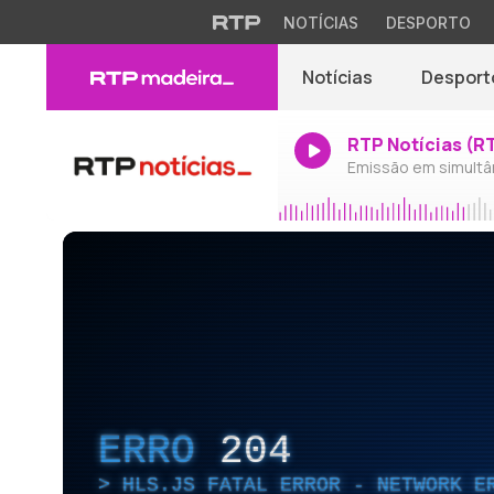
NOTÍCIAS
DESPORTO
Notícias
Desport
RTP Notícias (R
Emissão em simultâ
ERRO
204
HLS.JS FATAL ERROR - NETWORK E