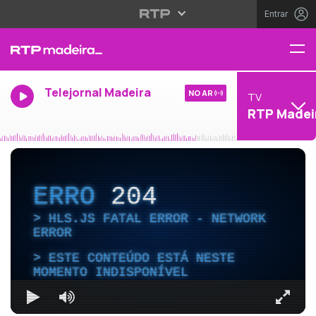
Entrar
Telejornal Madeira
NO AR
TV
RTP Madei
ERRO
204
HLS.JS FATAL ERROR - NETWORK
ERROR
ESTE CONTEÚDO ESTÁ NESTE
MOMENTO INDISPONÍVEL