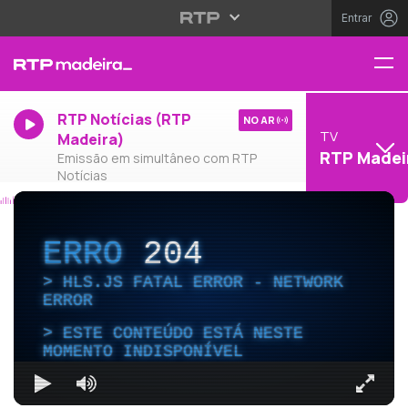
Entrar
RTP Notícias (RTP
NO AR
TV
Madeira)
RTP Madei
Emissão em simultâneo com RTP
Notícias
ERRO
204
HLS.JS FATAL ERROR - NETWORK
ERROR
ESTE CONTEÚDO ESTÁ NESTE
MOMENTO INDISPONÍVEL