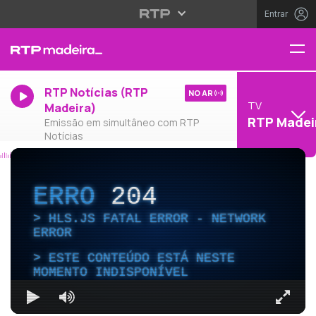
Entrar
RTP Notícias (RTP
NO AR
TV
Madeira)
RTP Madei
Emissão em simultâneo com RTP
Notícias
ERRO
204
HLS.JS FATAL ERROR - NETWORK
ERROR
ESTE CONTEÚDO ESTÁ NESTE
MOMENTO INDISPONÍVEL