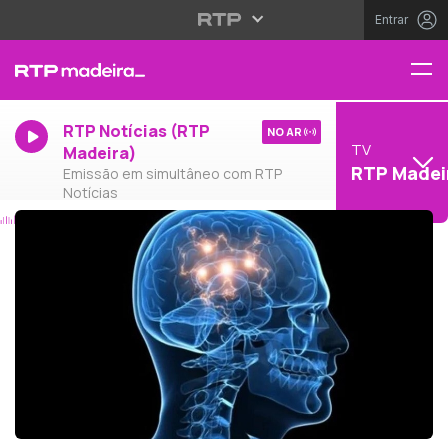
Entrar
RTP Notícias (RTP
NO AR
TV
Madeira)
RTP Madei
Emissão em simultâneo com RTP
Notícias