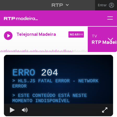
Entrar
Telejornal Madeira
NO AR
TV
RTP Madei
ERRO
204
HLS.JS FATAL ERROR - NETWORK
ERROR
ESTE CONTEÚDO ESTÁ NESTE
MOMENTO INDISPONÍVEL