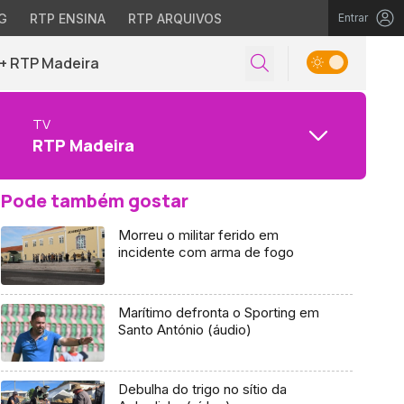
G
RTP ENSINA
RTP ARQUIVOS
Entrar
+ RTP Madeira
TV
RTP Madeira
Pode também gostar
Morreu o militar ferido em
incidente com arma de fogo
Marítimo defronta o Sporting em
Santo António (áudio)
Debulha do trigo no sítio da