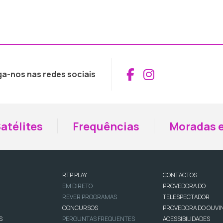
Aceder ao Fac
Aceder ao I
ga-nos nas redes sociais
atélites
Frequências
Moradas e
RTP PLAY
CONTACTOS
EM DIRETO
PROVEDORA DO
REVER PROGRAMAS
TELESPECTADOR
CONCURSOS
PROVEDORA DO OUVI
S
PERGUNTAS FREQUENTES
ACESSIBILIDADES