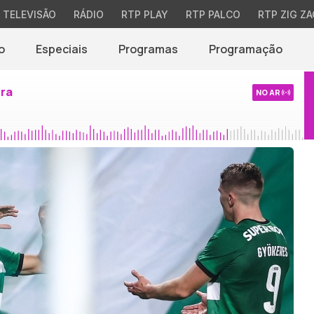
TELEVISÃO
RÁDIO
RTP PLAY
RTP PALCO
RTP ZIG ZA
o
Especiais
Programas
Programação
ira
NO AR