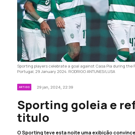
Sporting players celebrate a goal against Casa Pia during the 
Portugal, 29 January 2024. RODRIGO ANTUNES/LUSA
29 jan, 2024, 22:39
ARTIGO
Sporting goleia e re
titulo
O Sporting teve esta noite uma exibição convin