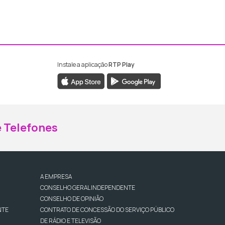
Instale a aplicação
RTP Play
ebook da RTP Madeira
nstagram da RTP Madeira
 Telefones
A EMPRESA
CONSELHO GERAL INDEPENDENTE
CONSELHO DE OPINIÃO
NTE
CONTRATO DE CONCESSÃO DO SERVIÇO PÚBLICO
DE RÁDIO E TELEVISÃO