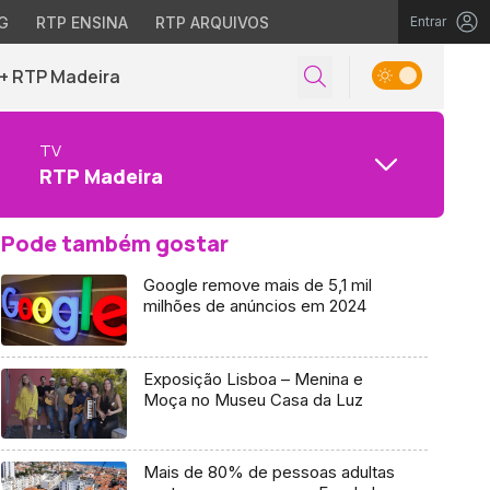
G
RTP ENSINA
RTP ARQUIVOS
Entrar
+ RTP Madeira
TV
RTP Madeira
Pode também gostar
Google remove mais de 5,1 mil
milhões de anúncios em 2024
Exposição Lisboa – Menina e
Moça no Museu Casa da Luz
Mais de 80% de pessoas adultas