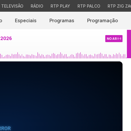
TELEVISÃO
RÁDIO
RTP PLAY
RTP PALCO
RTP ZIG ZA
o
Especiais
Programas
Programação
 2026
NO AR
RROR