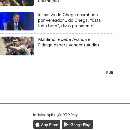
estimação
Iniciativa do Chega chumbada
por vereador… do Chega. “Está
tudo bem”, diz o presidente
(áudio)
Marítimo recebe Avanca e
Fidalgo espera vencer ( áudio)
PUB
Instale a aplicação
RTP Play
ebook da RTP Madeira
nstagram da RTP Madeira