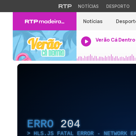
NOTÍCIAS
DESPORTO
Notícias
Desport
Verão Cá Dentro
ERRO
204
HLS.JS FATAL ERROR - NETWORK E