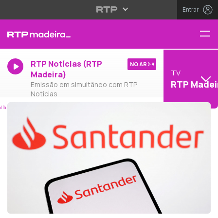
Entrar
RTP Notícias (RTP
NO AR
TV
Madeira)
RTP Madei
Emissão em simultâneo com RTP
Notícias