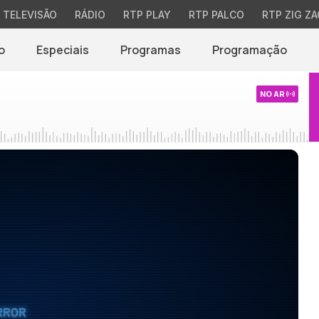
TELEVISÃO
RÁDIO
RTP PLAY
RTP PALCO
RTP ZIG ZA
o
Especiais
Programas
Programação
NO AR
RROR