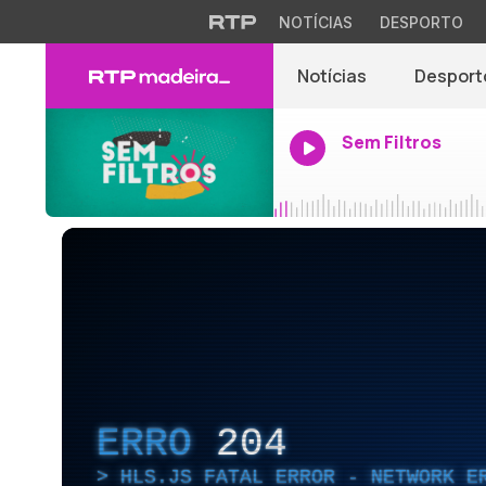
NOTÍCIAS
DESPORTO
Notícias
Desport
Sem Filtros
ERRO
204
HLS.JS FATAL ERROR - NETWORK E