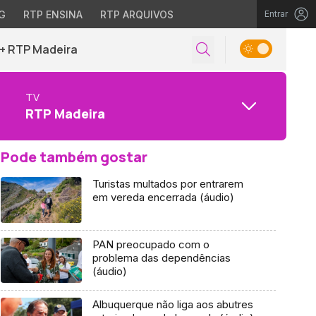
G
RTP ENSINA
RTP ARQUIVOS
Entrar
+ RTP Madeira
TV
RTP Madeira
Pode também gostar
Turistas multados por entrarem
em vereda encerrada (áudio)
PAN preocupado com o
problema das dependências
(áudio)
Albuquerque não liga aos abutres