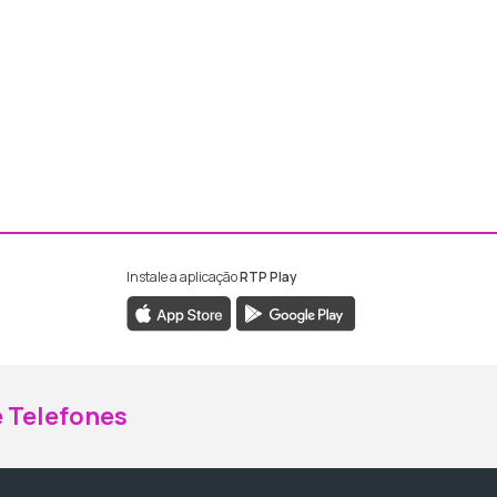
Instale a aplicação
RTP Play
ebook da RTP Madeira
nstagram da RTP Madeira
 Telefones