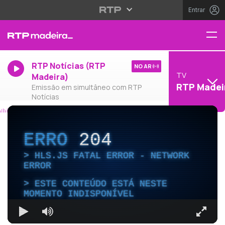
Entrar
RTP Notícias (RTP
NO AR
TV
Madeira)
RTP Madei
Emissão em simultâneo com RTP
Notícias
ERRO
204
HLS.JS FATAL ERROR - NETWORK
ERROR
ESTE CONTEÚDO ESTÁ NESTE
MOMENTO INDISPONÍVEL