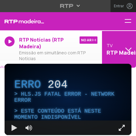
Entrar
RTP Notícias (RTP
NO AR
TV
Madeira)
RTP Madei
Emissão em simultâneo com RTP
Notícias
ERRO
204
HLS.JS FATAL ERROR - NETWORK
ERROR
ESTE CONTEÚDO ESTÁ NESTE
MOMENTO INDISPONÍVEL