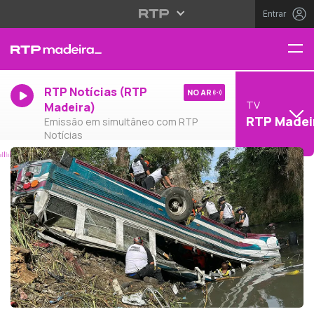
Entrar
RTP Notícias (RTP
NO AR
TV
Madeira)
RTP Madei
Emissão em simultâneo com RTP
Notícias