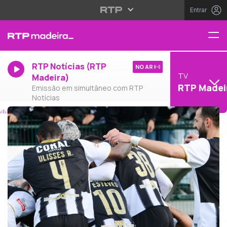
Entrar
RTP Notícias (RTP
NO AR
TV
Madeira)
RTP Madei
Emissão em simultâneo com RTP
Notícias