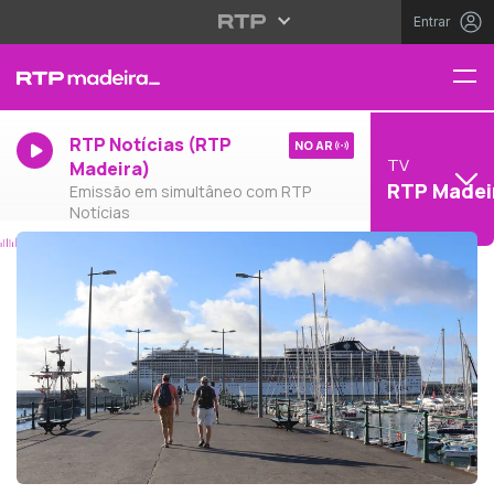
Entrar
RTP Notícias (RTP
NO AR
TV
Madeira)
RTP Madei
Emissão em simultâneo com RTP
Notícias