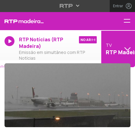
Entrar
RTP Notícias (RTP
NO AR
TV
Madeira)
RTP Madei
Emissão em simultâneo com RTP
Notícias