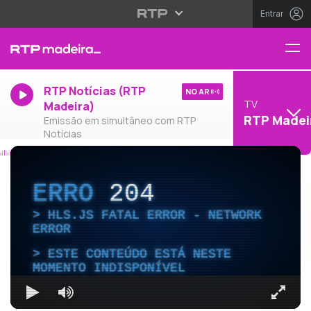
Entrar
RTP Notícias (RTP
NO AR
TV
Madeira)
RTP Madei
Emissão em simultâneo com RTP
Notícias
ERRO
204
HLS.JS FATAL ERROR - NETWORK
ERROR
ESTE CONTEÚDO ESTÁ NESTE
MOMENTO INDISPONÍVEL