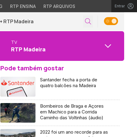
G
RTP ENSINA
RTP ARQUIVOS
Entrar
+ RTP Madeira
TV
RTP Madeira
Pode também gostar
Santander fecha a porta de
quatro balcões na Madeira
Bombeiros de Braga e Açores
em Machico para a Corrida
Caminho das Voltinhas (áudio)
2022 foi um ano recorde para as