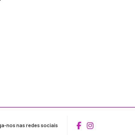
Aceder ao Fac
Aceder ao I
ga-nos nas redes sociais