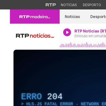
NOTÍCIAS
DESPORTO
Notícias
Desport
RTP Notícias (R
Emissão em simultâ
ERRO
204
HLS.JS FATAL ERROR - NETWORK E