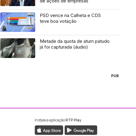
de ações de empresas
PSD vence na Calheta e CDS
teve boa votação
Metade da quota de atum patudo
já foi capturada (áudio)
PUB
Instale a aplicação
RTP Play
ebook da RTP Madeira
nstagram da RTP Madeira