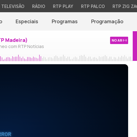
TELEVISÃO
RÁDIO
RTP PLAY
RTP PALCO
RTP ZIG ZA
o
Especiais
Programas
Programação
TP Madeira)
NO AR
neo com RTP Notícias
RROR