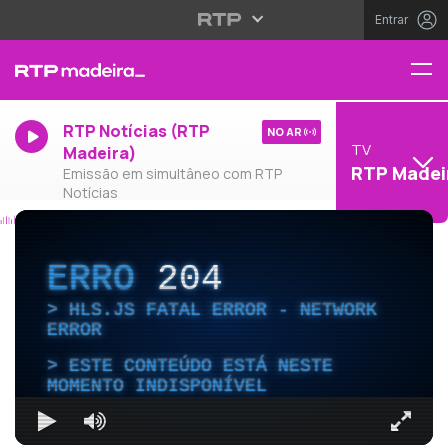
Entrar
RTP Notícias (RTP
NO AR
TV
Madeira)
RTP Madei
Emissão em simultâneo com RTP
Notícias
ERRO
204
HLS.JS FATAL ERROR - NETWORK
ERROR
ESTE CONTEÚDO ESTÁ NESTE
MOMENTO INDISPONÍVEL