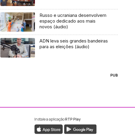
Russo e ucraniana desenvolvem
espaço dedicado aos mais
novos (áudio)
ADN leva seis grandes bandeiras
para as eleições (áudio)
PUB
Instale a aplicação
RTP Play
ebook da RTP Madeira
nstagram da RTP Madeira