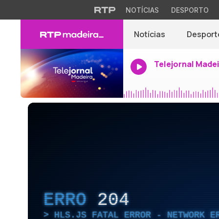
NOTÍCIAS
DESPORTO
Notícias
Desport
Telejornal Made
ERRO
204
HLS.JS FATAL ERROR - NETWORK E