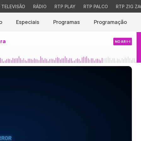
TELEVISÃO
RÁDIO
RTP PLAY
RTP PALCO
RTP ZIG ZA
o
Especiais
Programas
Programação
ira
NO AR
RROR