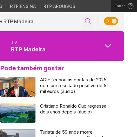
G
RTP ENSINA
RTP ARQUIVOS
Entrar
+ RTP Madeira
TV
RTP Madeira
Pode também gostar
ACIF fechou as contas de 2025
com um resultado positivo de 5
mil euros (áudio)
Cristiano Ronaldo Cup regressa
dois anos depois (áudio)
Turista de 59 anos morre