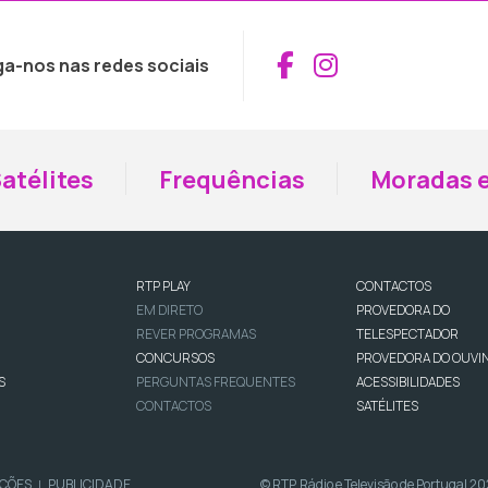
Aceder ao Fac
Aceder ao I
ga-nos nas redes sociais
atélites
Frequências
Moradas e
RTP PLAY
CONTACTOS
EM DIRETO
PROVEDORA DO
REVER PROGRAMAS
TELESPECTADOR
CONCURSOS
PROVEDORA DO OUVI
S
PERGUNTAS FREQUENTES
ACESSIBILIDADES
CONTACTOS
SATÉLITES
IÇÕES
PUBLICIDADE
© RTP, Rádio e Televisão de Portugal 2
|