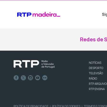
Si
Redes de S
NOTÍCIAS
DESPORTO
TELEVISÃO
RÁDIO
RTP ARQUIVO
RTP ENSINA
POLÍTICA DE PRIVACIDADE
POLÍTICA DE COOKIES
TERMOS E COND
|
|