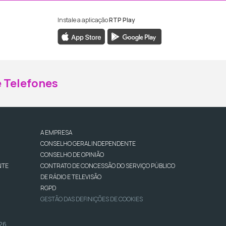
Instale a aplicação
RTP Play
ebook da RTP Madeira
nstagram da RTP Madeira
 Telefones
A EMPRESA
CONSELHO GERAL INDEPENDENTE
CONSELHO DE OPINIÃO
NTE
CONTRATO DE CONCESSÃO DO SERVIÇO PÚBLICO
DE RÁDIO E TELEVISÃO
RGPD
GESTÃO DAS DEFINIÇÕES DE COOKIES
026