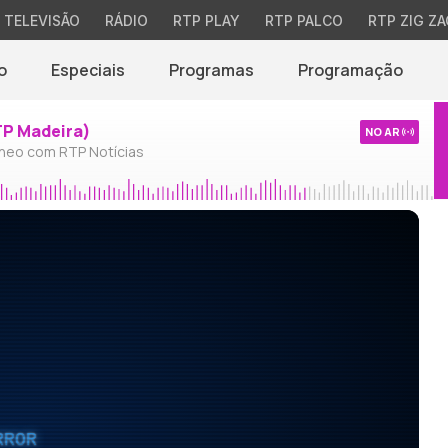
TELEVISÃO
RÁDIO
RTP PLAY
RTP PALCO
RTP ZIG ZA
o
Especiais
Programas
Programação
TP Madeira)
NO AR
neo com RTP Notícias
RROR