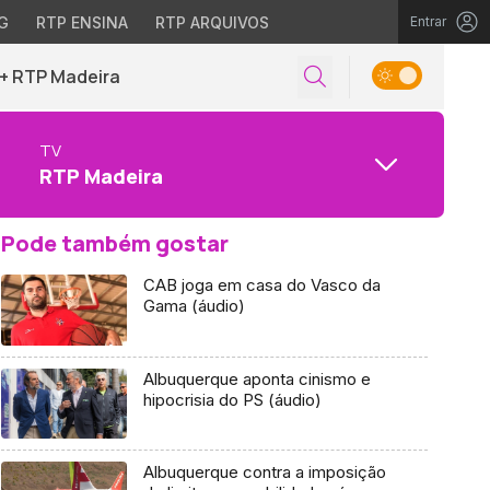
G
RTP ENSINA
RTP ARQUIVOS
Entrar
+ RTP Madeira
TV
RTP Madeira
Pode também gostar
CAB joga em casa do Vasco da
Gama (áudio)
Albuquerque aponta cinismo e
hipocrisia do PS (áudio)
Albuquerque contra a imposição