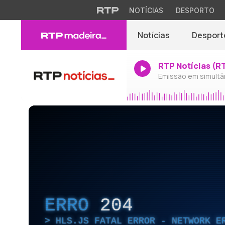
NOTÍCIAS
DESPORTO
Notícias
Desport
RTP Notícias (R
Emissão em simultâ
ERRO
204
HLS.JS FATAL ERROR - NETWORK E