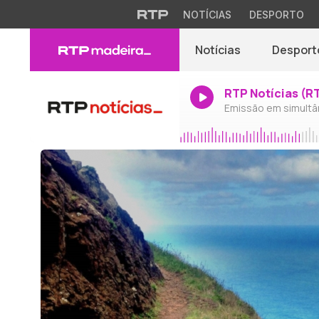
NOTÍCIAS
DESPORTO
Notícias
Desport
RTP Notícias (R
Emissão em simultâ