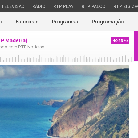
TELEVISÃO
RÁDIO
RTP PLAY
RTP PALCO
RTP ZIG ZA
o
Especiais
Programas
Programação
TP Madeira)
NO AR
neo com RTP Notícias