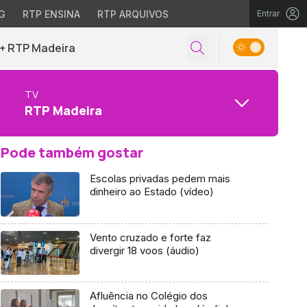
G
RTP ENSINA
RTP ARQUIVOS
Entrar
+ RTP Madeira
TV
RTP Madeira
Pode também gostar
Escolas privadas pedem mais
dinheiro ao Estado (vídeo)
Vento cruzado e forte faz
divergir 18 voos (áudio)
Afluência no Colégio dos