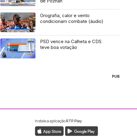
de Poznan
Orografia, calor e vento
condicionam combate (áudio)
PSD vence na Calheta e CDS
teve boa votação
PUB
Instale a aplicação
RTP Play
ebook da RTP Madeira
nstagram da RTP Madeira