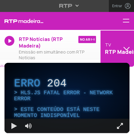
Entrar
RTP Notícias (RTP
NO AR
TV
Madeira)
RTP Madei
Emissão em simultâneo com RTP
Notícias
ERRO
204
HLS.JS FATAL ERROR - NETWORK
ERROR
ESTE CONTEÚDO ESTÁ NESTE
MOMENTO INDISPONÍVEL