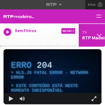
Entrar
Sem Filtros
NO AR
TV
RTP Madei
ERRO
204
HLS.JS FATAL ERROR - NETWORK
ERROR
ESTE CONTEÚDO ESTÁ NESTE
MOMENTO INDISPONÍVEL