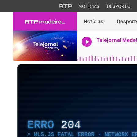
NOTÍCIAS
DESPORTO
Notícias
Desport
Telejornal Made
ERRO
204
HLS.JS FATAL ERROR - NETWORK E