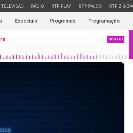
TELEVISÃO
RÁDIO
RTP PLAY
RTP PALCO
RTP ZIG ZA
o
Especiais
Programas
Programação
ira
NO AR
RROR