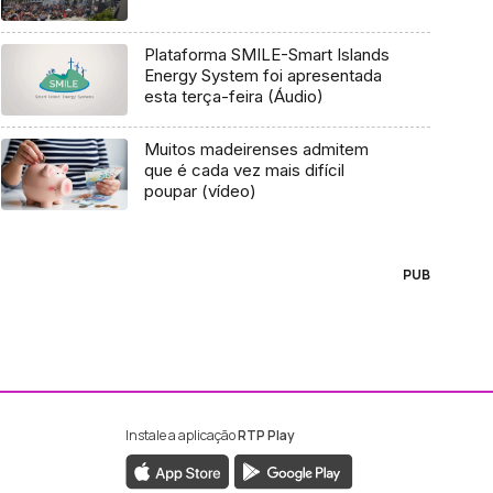
Plataforma SMILE-Smart Islands
Energy System foi apresentada
esta terça-feira (Áudio)
Muitos madeirenses admitem
que é cada vez mais difícil
poupar (vídeo)
PUB
Instale a aplicação
RTP Play
ebook da RTP Madeira
nstagram da RTP Madeira