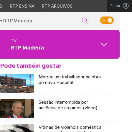
G
RTP ENSINA
RTP ARQUIVOS
Entrar
+ RTP Madeira
TV
RTP Madeira
Pode também gostar
Morreu um trabalhador na obra
do novo Hospital
Sessão interrompida por
ausência de arguidos (vídeo)
Vítimas de violência doméstica