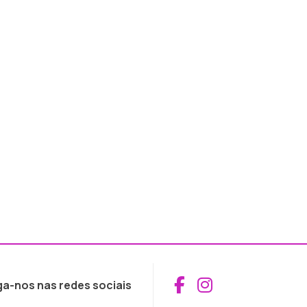
Aceder ao Fac
Aceder ao I
ga-nos nas redes sociais