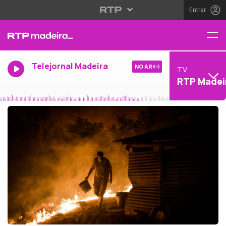
Entrar
Telejornal Madeira
NO AR
TV
RTP Madei