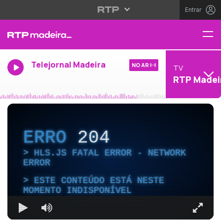
Entrar
Telejornal Madeira
NO AR
TV
RTP Madei
ERRO
204
HLS.JS FATAL ERROR - NETWORK
ERROR
ESTE CONTEÚDO ESTÁ NESTE
MOMENTO INDISPONÍVEL