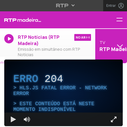
Entrar
RTP Notícias (RTP
NO AR
TV
Madeira)
RTP Madei
Emissão em simultâneo com RTP
Notícias
ERRO
204
HLS.JS FATAL ERROR - NETWORK
ERROR
ESTE CONTEÚDO ESTÁ NESTE
MOMENTO INDISPONÍVEL