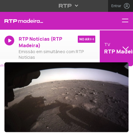
Entrar
RTP Notícias (RTP
NO AR
TV
Madeira)
RTP Madei
Emissão em simultâneo com RTP
Notícias