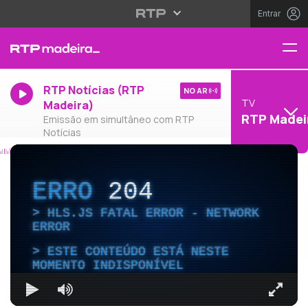
Entrar
RTP Notícias (RTP
NO AR
TV
Madeira)
RTP Madei
Emissão em simultâneo com RTP
Notícias
ERRO
204
HLS.JS FATAL ERROR - NETWORK
ERROR
ESTE CONTEÚDO ESTÁ NESTE
MOMENTO INDISPONÍVEL