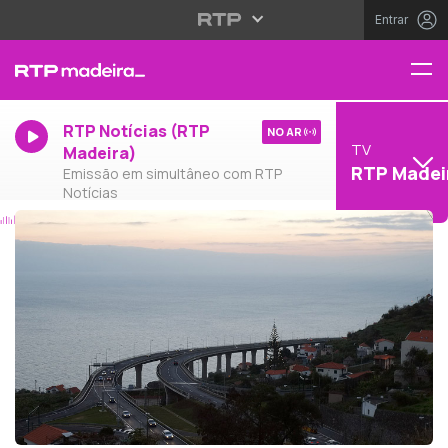
Entrar
RTP Notícias (RTP
NO AR
TV
Madeira)
RTP Madei
Emissão em simultâneo com RTP
Notícias