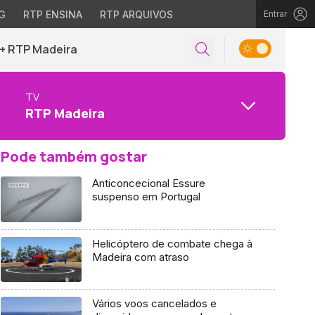
G
RTP ENSINA
RTP ARQUIVOS
Entrar
+ RTP Madeira
TV
RTP Madeira
Pode também gostar
Anticoncecional Essure
suspenso em Portugal
Helicóptero de combate chega à
Madeira com atraso
Vários voos cancelados e