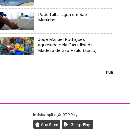
Pode faltar água em São
Martinho
José Manuel Rodrigues
agraciado pela Casa Ilha da
Madeira de São Paulo (áudio)
PUB
Instale a aplicação
RTP Play
ebook da RTP Madeira
nstagram da RTP Madeira