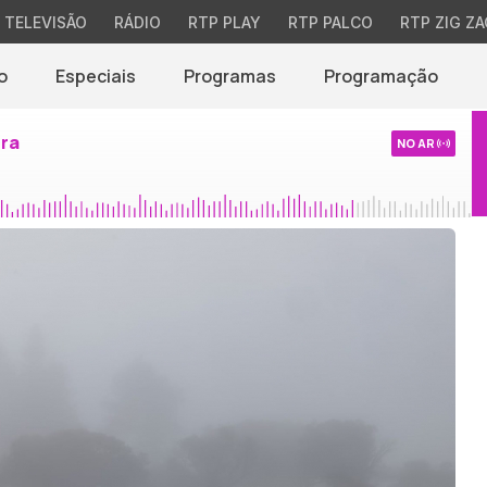
TELEVISÃO
RÁDIO
RTP PLAY
RTP PALCO
RTP ZIG ZA
o
Especiais
Programas
Programação
ira
NO AR