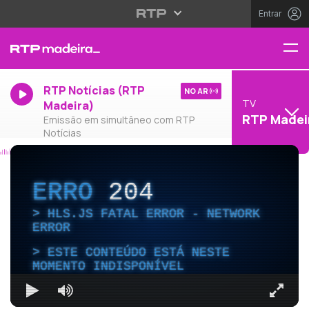
Entrar
RTP Notícias (RTP
NO AR
TV
Madeira)
RTP Madei
Emissão em simultâneo com RTP
Notícias
ERRO
204
HLS.JS FATAL ERROR - NETWORK
ERROR
ESTE CONTEÚDO ESTÁ NESTE
MOMENTO INDISPONÍVEL