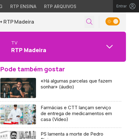
G
RTP ENSINA
RTP ARQUIVOS
Entrar
+ RTP Madeira
TV
RTP Madeira
Pode também gostar
«Há algumas parcelas que fazem
sonhar» (áudio)
Farmácias e CTT lançam serviço
de entrega de medicamentos em
casa (Vídeo)
PS lamenta a morte de Pedro