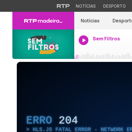
NOTÍCIAS
DESPORTO
Notícias
Desport
Sem Filtros
ERRO
204
HLS.JS FATAL ERROR - NETWORK E