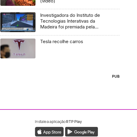
(vídeo)
Investigadora do Instituto de
Tecnologias Interativas da
Madeira foi premiada pela
sociedade internacional para
reabilitação virtual (Vídeo)
Tesla recolhe carros
PUB
Instale a aplicação
RTP Play
ebook da RTP Madeira
nstagram da RTP Madeira