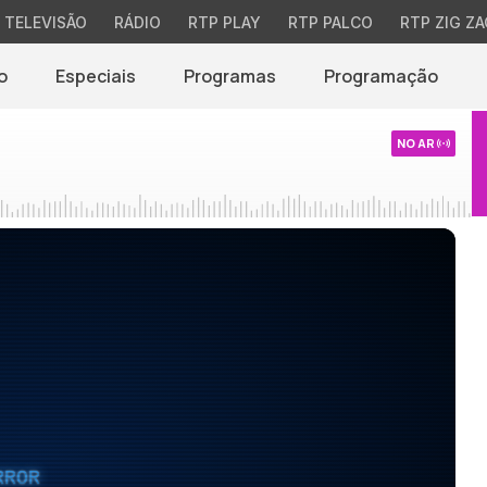
TELEVISÃO
RÁDIO
RTP PLAY
RTP PALCO
RTP ZIG ZA
o
Especiais
Programas
Programação
NO AR
RROR