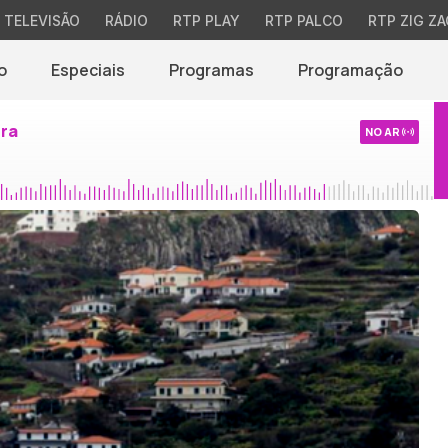
TELEVISÃO
RÁDIO
RTP PLAY
RTP PALCO
RTP ZIG ZA
o
Especiais
Programas
Programação
ira
NO AR