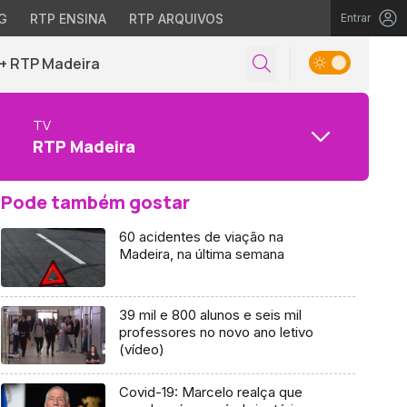
G
RTP ENSINA
RTP ARQUIVOS
Entrar
+ RTP Madeira
TV
RTP Madeira
Pode também gostar
60 acidentes de viação na
Madeira, na última semana
39 mil e 800 alunos e seis mil
professores no novo ano letivo
(vídeo)
Covid-19: Marcelo realça que