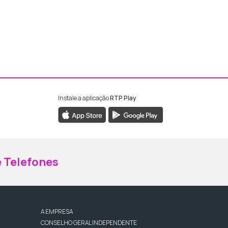
Instale a aplicação
RTP Play
ebook da RTP Madeira
nstagram da RTP Madeira
 Telefones
A EMPRESA
CONSELHO GERAL INDEPENDENTE