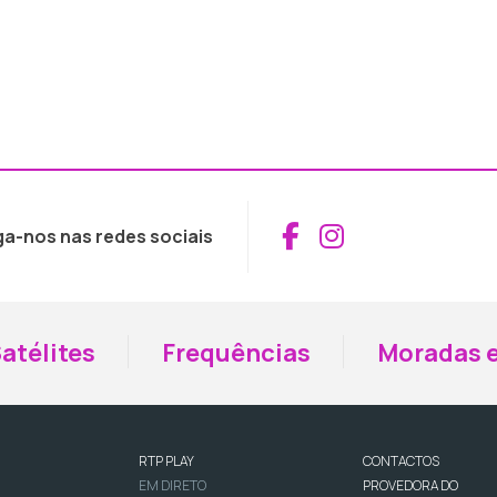
Aceder ao Fac
Aceder ao I
ga-nos nas redes sociais
atélites
Frequências
Moradas e
RTP PLAY
CONTACTOS
EM DIRETO
PROVEDORA DO