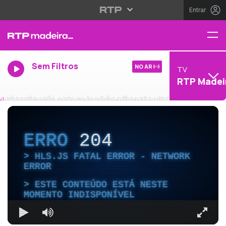
Entrar
Sem Filtros
NO AR
TV
RTP Madei
ERRO
204
HLS.JS FATAL ERROR - NETWORK
ERROR
ESTE CONTEÚDO ESTÁ NESTE
MOMENTO INDISPONÍVEL