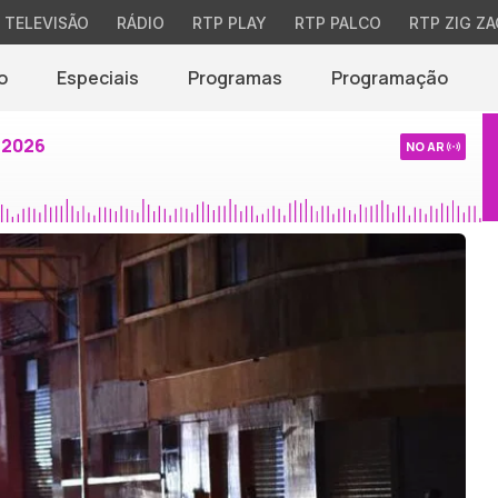
TELEVISÃO
RÁDIO
RTP PLAY
RTP PALCO
RTP ZIG ZA
o
Especiais
Programas
Programação
 2026
NO AR