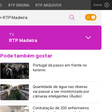
G
RTP ENSINA
RTP ARQUIVOS
Entrar
+ RTP Madeira
TV
RTP Madeira
Pode também gostar
Portugal dá passo em frente no
turismo
Quantidade de água nas ribeiras
vai passar a ser monitorizada por
câmaras inteligentes (Áudio)
Contratação de 200 enfermeiros