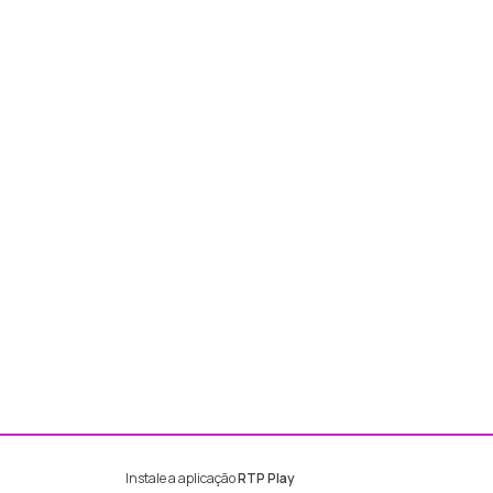
Instale a aplicação
RTP Play