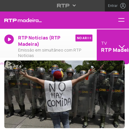
Entrar
RTP Notícias (RTP
NO AR
TV
Madeira)
RTP Madei
Emissão em simultâneo com RTP
Notícias