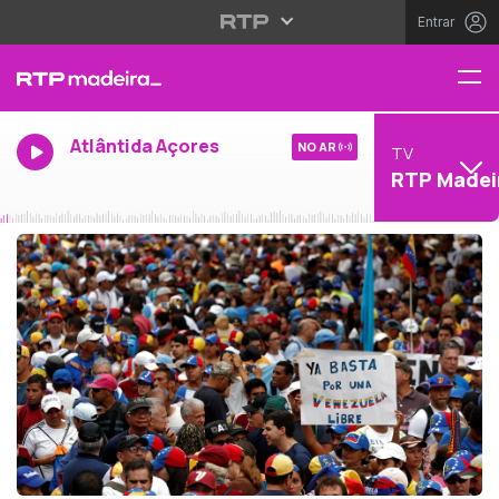
Entrar
Atlântida Açores
NO AR
TV
RTP Madei