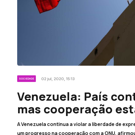
02 jul, 2020, 15:13
SOCIEDADE
Venezuela: País cont
mas cooperação est
A Venezuela continua a violar a liberdade de expr
um progresso na cooperação com a ONU, afirmou 