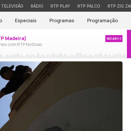
TELEVISÃO
RÁDIO
RTP PLAY
RTP PALCO
RTP ZIG ZA
o
Especiais
Programas
Programação
TP Madeira)
NO AR
neo com RTP Notícias