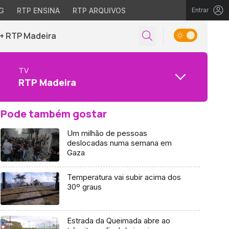
G
RTP ENSINA
RTP ARQUIVOS
Entrar
+ RTP Madeira
TV
RTP Madeira
Pode também gostar
Um milhão de pessoas
deslocadas numa semana em
Gaza
Temperatura vai subir acima dos
30º graus
Estrada da Queimada abre ao