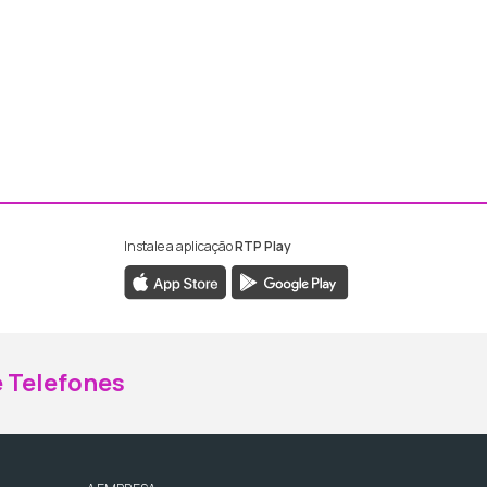
Instale a aplicação
RTP Play
ebook da RTP Madeira
nstagram da RTP Madeira
 Telefones