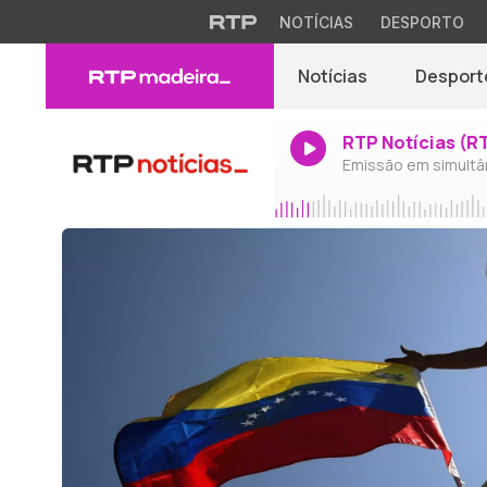
NOTÍCIAS
DESPORTO
Notícias
Desport
RTP Notícias (R
Emissão em simultâ