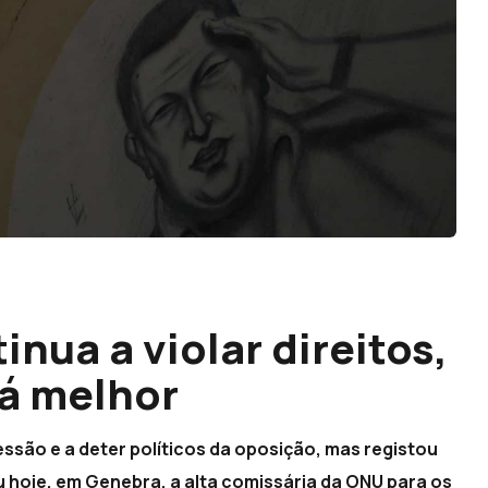
inua a violar direitos,
á melhor
essão e a deter políticos da oposição, mas registou
hoje, em Genebra, a alta comissária da ONU para os