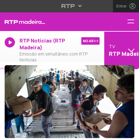
Entrar
RTP Notícias (RTP
NO AR
TV
Madeira)
RTP Madei
Emissão em simultâneo com RTP
Notícias