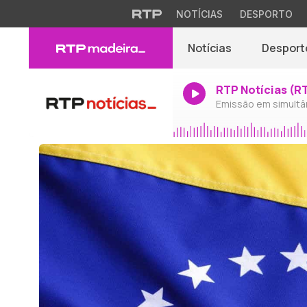
NOTÍCIAS
DESPORTO
Notícias
Desport
RTP Notícias (R
Emissão em simultâ