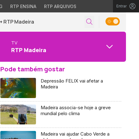
G
RTP ENSINA
RTP ARQUIVOS
Entrar
+ RTP Madeira
TV
RTP Madeira
Pode também gostar
Depressão FELIX vai afetar a
Madeira
Madeira associa-se hoje a greve
mundial pelo clima
Madeira vai ajudar Cabo Verde a