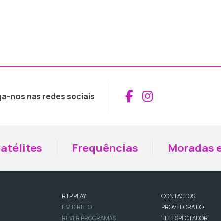
Aceder ao Fac
Aceder ao I
ga-nos nas redes sociais
atélites
Frequências
Moradas e
RTP PLAY
CONTACTOS
EM DIRETO
PROVEDORA DO
REVER PROGRAMAS
TELESPECTADOR