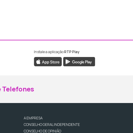
Instale a aplicação
RTP Play
ebook da RTP Madeira
nstagram da RTP Madeira
 Telefones
A EMPRESA
CONSELHO GERAL INDEPENDENTE
CONSELHO DE OPINIÃO