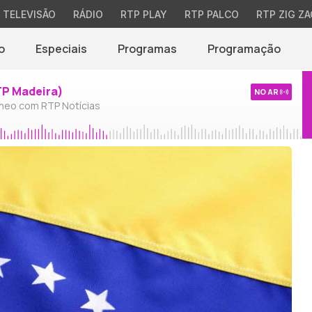
TELEVISÃO
RÁDIO
RTP PLAY
RTP PALCO
RTP ZIG ZA
o
Especiais
Programas
Programação
TP Madeira)
NO AR
neo com RTP Notícias