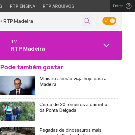
G
RTP ENSINA
RTP ARQUIVOS
Entrar
+ RTP Madeira
TV
RTP Madeira
Pode também gostar
Ministro alemão viaja hoje para a
Madeira
Cerca de 30 romeiros a caminho
da Ponta Delgada
Pegadas de dinossauros mais