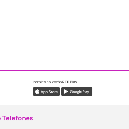
Instale a aplicação
RTP Play
ebook da RTP Madeira
nstagram da RTP Madeira
 Telefones