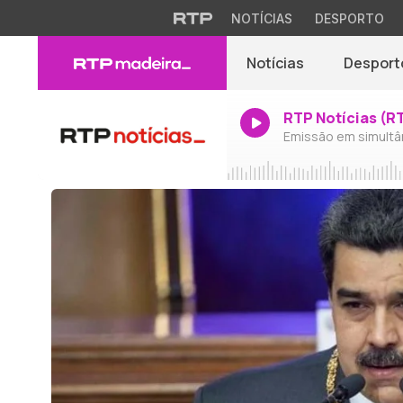
NOTÍCIAS
DESPORTO
Notícias
Desport
RTP Notícias (R
Emissão em simultâ