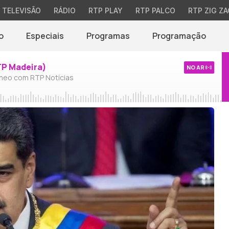
TELEVISÃO
RÁDIO
RTP PLAY
RTP PALCO
RTP ZIG ZA
o
Especiais
Programas
Programação
TP Madeira)
NO AR
neo com RTP Notícias