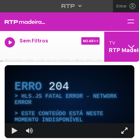
Entrar
Sem Filtros
NO AR
TV
RTP Madei
ERRO
204
HLS.JS FATAL ERROR - NETWORK
ERROR
ESTE CONTEÚDO ESTÁ NESTE
MOMENTO INDISPONÍVEL