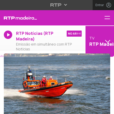
Entrar
RTP Notícias (RTP
NO AR
TV
Madeira)
RTP Madei
Emissão em simultâneo com RTP
Notícias