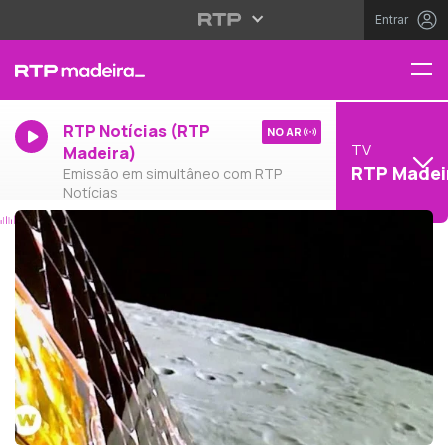
Entrar
RTP Notícias (RTP
NO AR
TV
Madeira)
RTP Madei
Emissão em simultâneo com RTP
Notícias