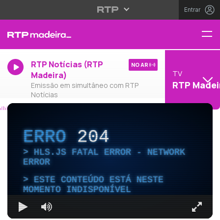
Entrar
RTP Notícias (RTP
NO AR
TV
Madeira)
RTP Madei
Emissão em simultâneo com RTP
Notícias
ERRO
204
HLS.JS FATAL ERROR - NETWORK
ERROR
ESTE CONTEÚDO ESTÁ NESTE
MOMENTO INDISPONÍVEL