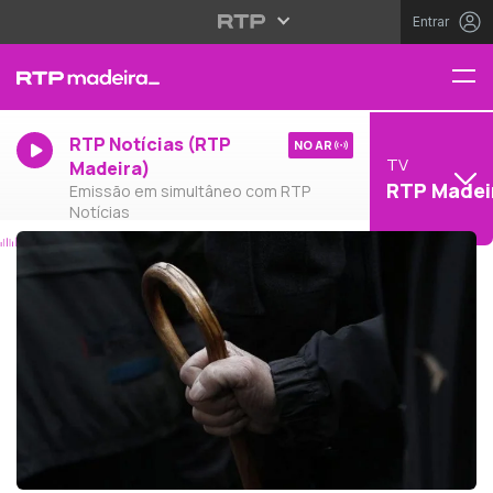
Entrar
RTP Notícias (RTP
NO AR
TV
Madeira)
RTP Madei
Emissão em simultâneo com RTP
Notícias